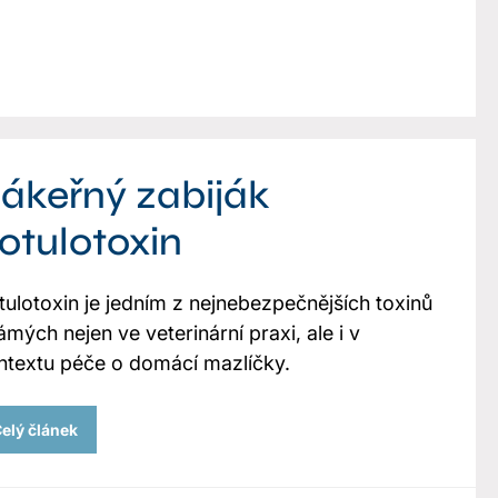
ákeřný zabiják
otulotoxin
tulotoxin je jedním z nejnebezpečnějších toxinů
mých nejen ve veterinární praxi, ale i v
ntextu péče o domácí mazlíčky.
elý článek