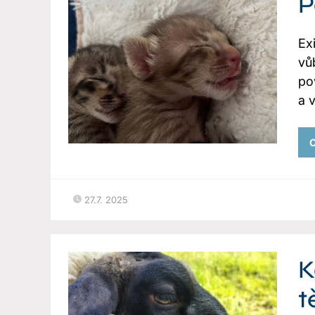
P
Ex
vů
po
a 
C
27.7. 2025
K
t