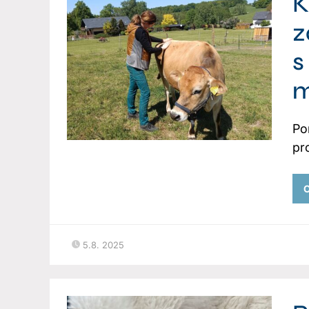
K
z
s
m
Po
pr
C
5.8. 2025