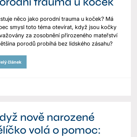
orodní trauma u koček
istuje něco jako porodní trauma u koček? Má
bec smysl toto téma otevírat, když jsou kočky
važovány za zosobnění přirozeného mateřství
většina porodů probíhá bez lidského zásahu?
elý článek
dyž nově narozené
ělíčko volá o pomoc: