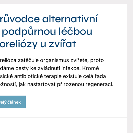
růvodce alternativní
 podpůrnou léčbou
oreliózy u zvířat
relióza zatěžuje organismus zvířete, proto
edáme cesty ke zvládnutí infekce. Kromě
sické antibiotické terapie existuje celá řada
žností, jak nastartovat přirozenou regeneraci.
elý článek