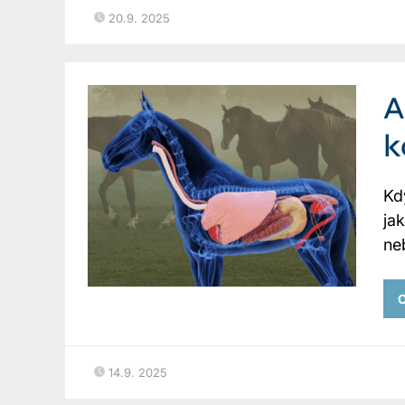
20.9. 2025
A
k
Kd
ja
neb
C
14.9. 2025