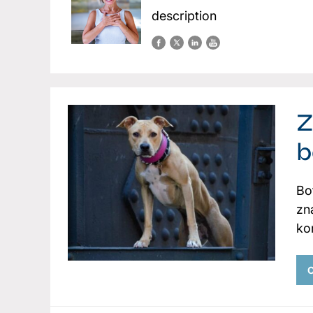
description
Z
b
Bo
zná
ko
C