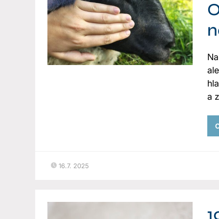
O
n
Na
al
hl
a 
C
16.7. 2025
1