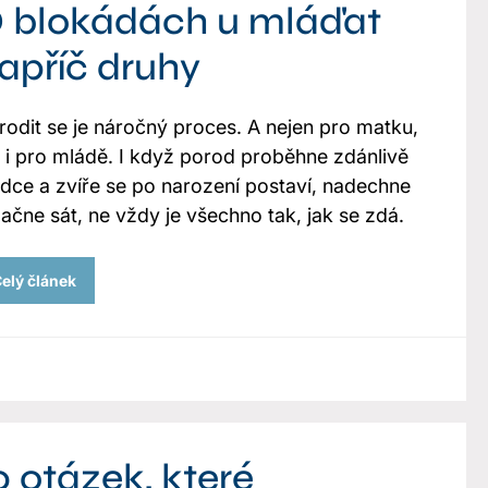
 blokádách u mláďat
apříč druhy
rodit se je náročný proces. A nejen pro matku,
e i pro mládě. I když porod proběhne zdánlivě
adce a zvíře se po narození postaví, nadechne
začne sát, ne vždy je všechno tak, jak se zdá.
elý článek
0 otázek, které