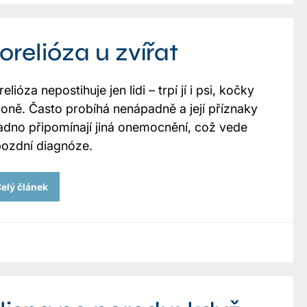
orelióza u zvířat
elióza nepostihuje jen lidi – trpí jí i psi, kočky
koně. Často probíhá nenápadně a její příznaky
adno připomínají jiná onemocnění, což vede
pozdní diagnóze.
elý článek