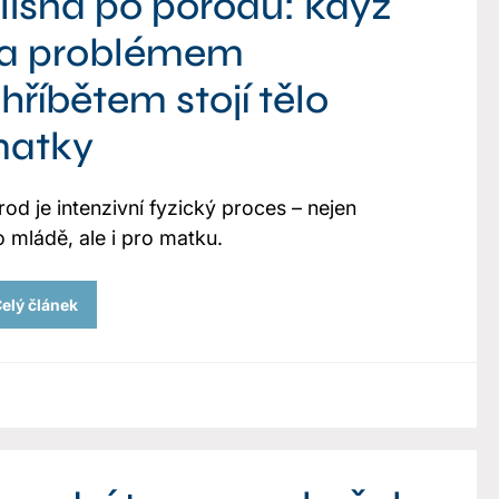
lisna po porodu: když
a problémem
 hříbětem stojí tělo
atky
rod je intenzivní fyzický proces – nejen
o mládě, ale i pro matku.
elý článek