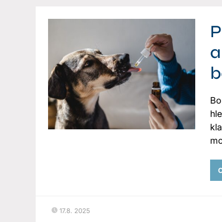
P
a
b
Bo
hl
kla
mo
C
17.8. 2025