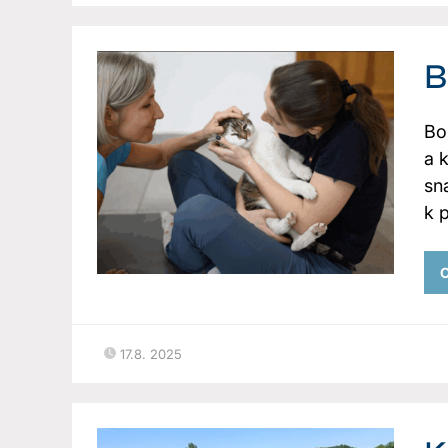
B
Bor
a 
sn
k 
C
17.8. 2025