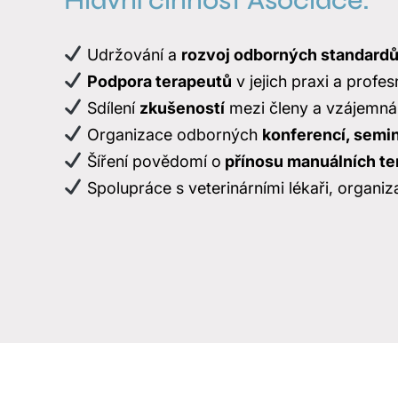
Udržování a
rozvoj odborných standard
Podpora terapeutů
v jejich praxi a profes
Sdílení
zkušeností
mezi členy a vzájemná
Organizace odborných
konferencí, semin
Šíření povědomí o
přínosu manuálních ter
Spolupráce s veterinárními lékaři, organi