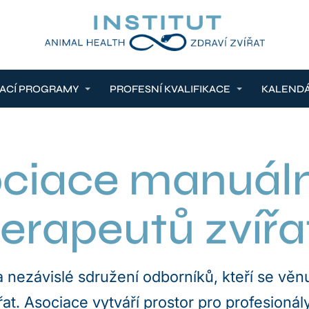
ACÍ PROGRAMY
PROFESNÍ KVALIFIKACE
KALEND
ciace manuál
terapeutů zvířa
 nezávislé sdružení odborníků, kteří se věn
řat. Asociace vytváří prostor pro profesionály,