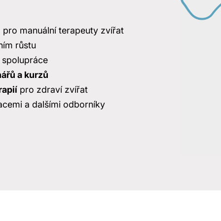
ů
pro manuální terapeuty zvířat
ním růstu
 spolupráce
ářů a kurzů
apií
pro zdraví zvířat
zacemi a dalšími odborníky