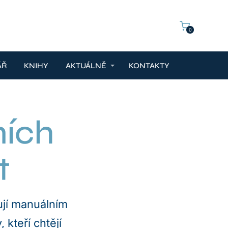
0
ÁŘ
KNIHY
AKTUÁLNĚ
KONTAKTY
ních
t
ují manuálním
 kteří chtějí