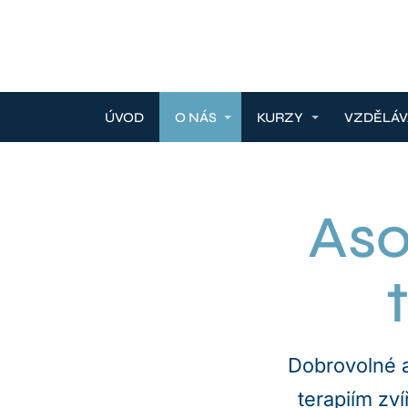
ÚVOD
O NÁS
KURZY
VZDĚLÁV
Aso
Dobrovolné a
terapiím zví