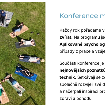
Konference m
Každý rok pořádáme v
zvířat.
Na programu js
Aplikované psychologi
případy z praxe a vzá
Součástí konference je
nejnovějších poznatků
technik.
Setkávají se z
společně rozvíjeli své 
a načerpali inspiraci pr
zdraví a pohodu.