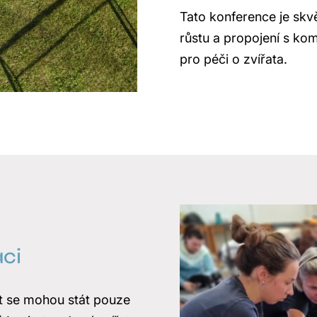
Tato konference je skvě
růstu a propojení s kom
pro péči o zvířata.
aci
t se mohou stát pouze