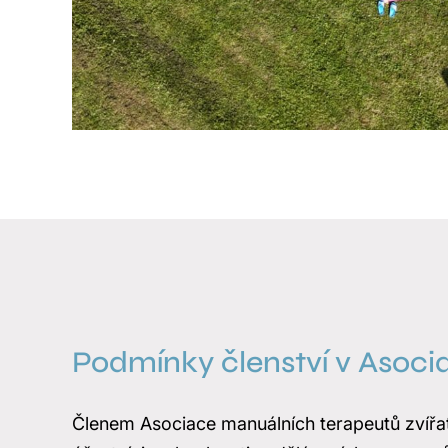
Podmínky členství v Asoci
Členem Asociace manuálních terapeutů zvířa