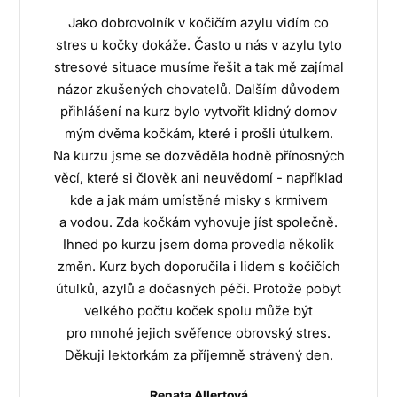
Jako dobrovolník v kočičím azylu vidím co
stres u kočky dokáže. Často u nás v azylu tyto
stresové situace musíme řešit a tak mě zajímal
názor zkušených chovatelů. Dalším důvodem
přihlášení na kurz bylo vytvořit klidný domov
mým dvěma kočkám, které i prošli útulkem.
Na kurzu jsme se dozvěděla hodně přínosných
věcí, které si člověk ani neuvědomí - například
kde a jak mám umístěné misky s krmivem
a vodou. Zda kočkám vyhovuje jíst společně.
Ihned po kurzu jsem doma provedla několik
změn. Kurz bych doporučila i lidem s kočičích
útulků, azylů a dočasných péči. Protože pobyt
velkého počtu koček spolu může být
pro mnohé jejich svěřence obrovský stres.
Děkuji lektorkám za příjemně strávený den.
Renata Allertová