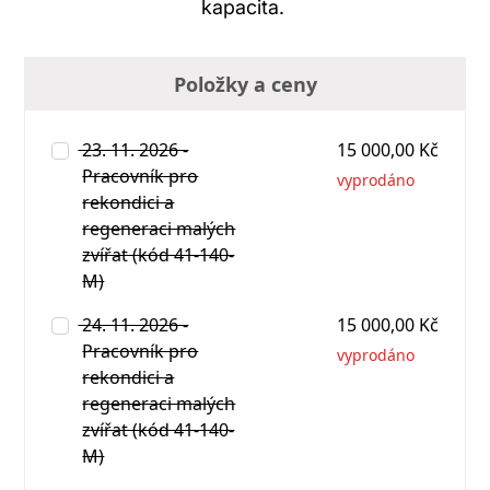
kapacita.
Položky a ceny
23. 11. 2026 -
15 000,00 Kč
Pracovník pro
vyprodáno
rekondici a
regeneraci malých
zvířat (kód 41-140-
M)
24. 11. 2026 -
15 000,00 Kč
Pracovník pro
vyprodáno
rekondici a
regeneraci malých
zvířat (kód 41-140-
M)