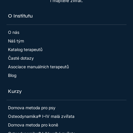
i majitele zvířat.
O Institutu
O nás
Náš tým
Katalog terapeutů
Časté dotazy
Asociace manuálních terapeutů
Blog
Kurzy
Dornova metoda pro psy
Osteodynamika® I–IV malá zvířata
Dornova metoda pro koně