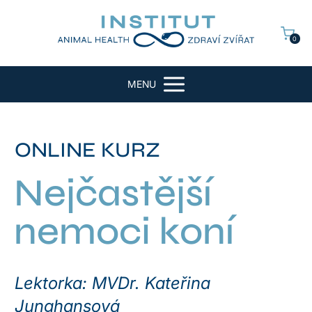
0
MENU
ONLINE KURZ
Nejčastější
nemoci koní
Lektorka: MVDr. Kateřina
Junghansová