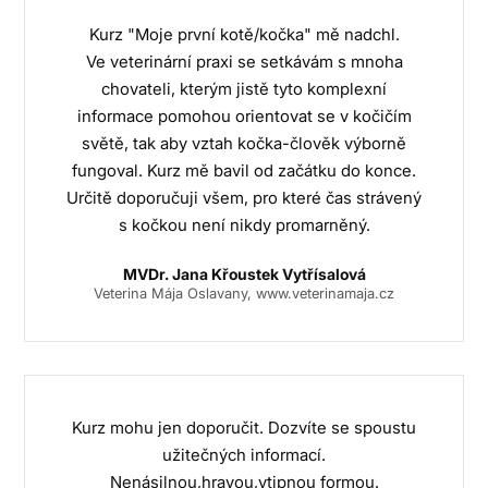
Kurz "Moje první kotě/kočka" mě nadchl.
Ve veterinární praxi se setkávám s mnoha
chovateli, kterým jistě tyto komplexní
informace pomohou orientovat se v kočičím
světě, tak aby vztah kočka-člověk výborně
fungoval. Kurz mě bavil od začátku do konce.
Určitě doporučuji všem, pro které čas strávený
s kočkou není nikdy promarněný.
MVDr. Jana Křoustek Vytřísalová
Veterina Mája Oslavany, www.veterinamaja.cz
Kurz mohu jen doporučit. Dozvíte se spoustu
užitečných informací.
Nenásilnou,hravou,vtipnou formou.