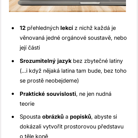
12
přehledných
lekcí
z nichž každá je
věnovaná jedné orgánové soustavě, nebo
její části
Srozumitelný
jazyk
bez zbytečné latiny
(…i když nějaká latina tam bude, bez toho
se prostě neobejdeme)
Praktické
souvislosti
, ne jen nudná
teorie
Spousta
obrázků
a
popisků
, abyste si
dokázali vytvořit prostorovou představu
o těle koně