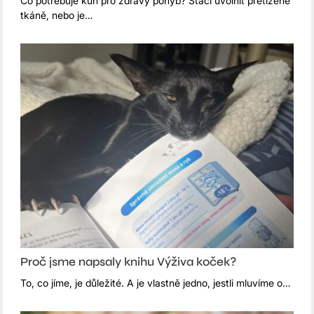
Co potřebuje kůň pro zdravý pohyb? Stačí uvolnit přetížené
tkáně, nebo je…
Proč jsme napsaly knihu Výživa koček?
To, co jíme, je důležité. A je vlastně jedno, jestli mluvíme o…