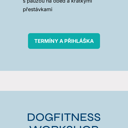
s pauzou na oběd a krátkými
přestávkami
TERMÍNY A PŘIHLÁŠKA
DOGFITNESS