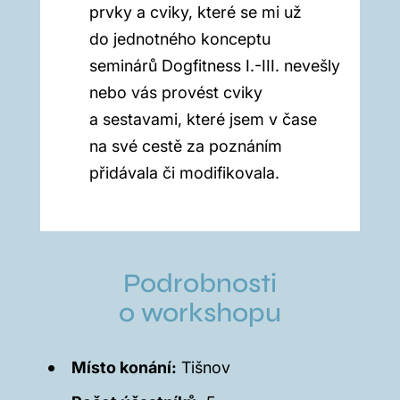
prvky a cviky, které se mi už
do jednotného konceptu
seminárů Dogfitness I.-III. nevešly
nebo vás provést cviky
a sestavami, které jsem v čase
na své cestě za poznáním
přidávala či modifikovala.
Podrobnosti
o workshopu
Místo konání:
Tišnov