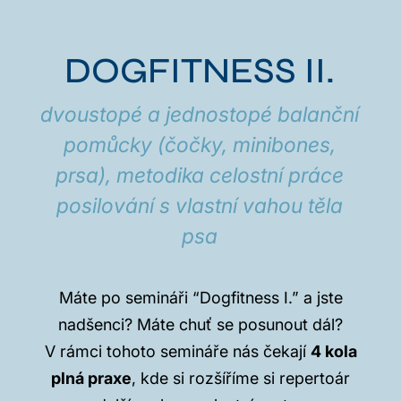
DOGFITNESS II.
dvoustopé a jednostopé balanční
pomůcky (čočky, minibones,
prsa), metodika celostní práce
posilování s vlastní vahou těla
psa
Máte po semináři “Dogfitness I.” a jste
nadšenci? Máte chuť se posunout dál?
V rámci tohoto semináře nás čekají
4 kola
plná praxe
, kde si rozšíříme si repertoár