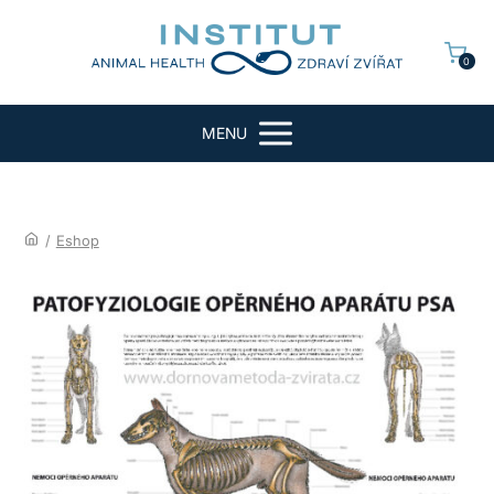
0
MENU
/
Eshop