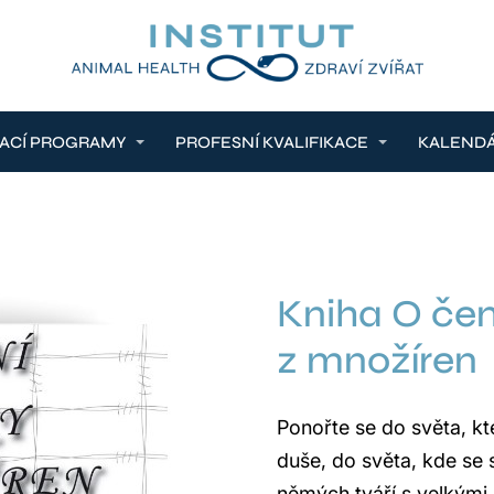
ACÍ PROGRAMY
PROFESNÍ KVALIFIKACE
KALEND
Kniha O čem
z množíren
Ponořte se do světa, kt
duše, do světa, kde se 
němých tváří s velkým