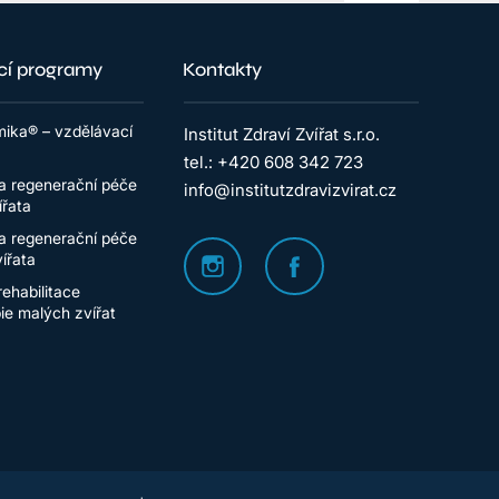
cí programy
Kontakty
ika® – vzdělávací
Institut Zdraví Zvířat s.r.o.
tel.: +420 608 342 723
a regenerační péče
info@institutzdravizvirat.cz
ířata
a regenerační péče
ířata
rehabilitace
pie malých zvířat