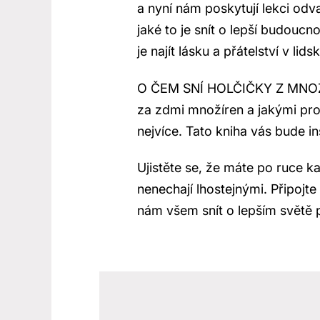
a nyní nám poskytují lekci odv
jaké to je snít o lepší budoucn
je najít lásku a přátelství v lid
O ČEM SNÍ HOLČIČKY Z MNOŽÍRE
za zdmi množíren a jakými pr
nejvíce. Tato kniha vás bude i
Ujistěte se, že máte po ruce k
nenechají lhostejnými. Připojt
nám všem snít o lepším světě 