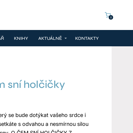
0
ÁŘ
KNIHY
AKTUÁLNĚ
KONTAKTY
 sní holčičky
erý se bude dotýkat vašeho srdce i
setkáte s odvahou a nesmírnou silou
i sny. O ČEM SNÍ HOLČIČKY Z