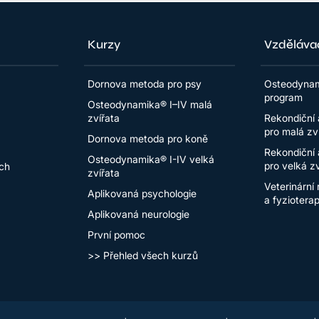
Kurzy
Vzděláva
Dornova metoda pro psy
Osteodynam
program
Osteodynamika® I–IV malá
zvířata
Rekondiční 
pro malá zv
Dornova metoda pro koně
Rekondiční 
Osteodynamika® I-IV velká
pro velká zv
ch
zvířata
Veterinární 
Aplikovaná psychologie
a fyziotera
Aplikovaná neurologie
První pomoc
>> Přehled všech kurzů