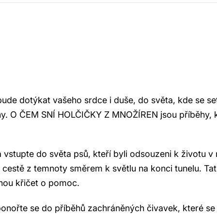
 bude dotýkat vašeho srdce i duše, do světa, kde se s
sny. O ČEM SNÍ HOLČIČKY Z MNOŽÍREN jsou příběhy, kt
stupte do světa psů, kteří byli odsouzeni k životu v
 cestě z temnoty směrem k světlu na konci tunelu. Tat
hou křičet o pomoc.
ponořte se do příběhů zachráněných čivavek, které se