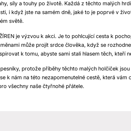
ahy, síly a touhy po životě. Každá z těchto malých hr
osti, i když jste na samém dně, jaké to je poprvé v živo
ském světě.
N je výzvou k akci. Je to pohlcující cesta k pochop
oměnami může projít srdce člověka, když se rozhodne
nspirovat k tomu, abyste sami stali hlasem těch, kteří
apesníky, protože příběhy těchto malých holčiček jsou
e se k nám na této nezapomenutelné cestě, která vám 
pro všechny naše čtyřnohé přátele.