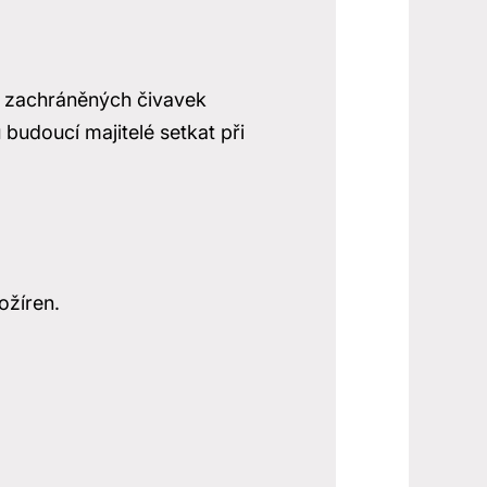
ů zachráněných čivavek
budoucí majitelé setkat při
ožíren.