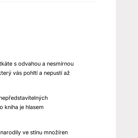
etkáte s odvahou a nesmírnou
erý vás pohltí a nepustí až
 nepředstavitelných
o kniha je hlasem
 narodily ve stínu množíren