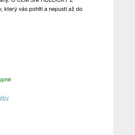
který vás pohltí a nepustí až do
upné
atby