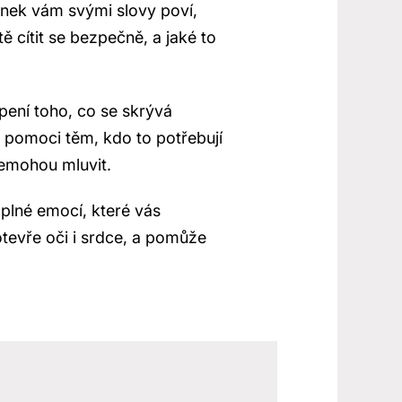
dinek vám svými slovy poví,
tě cítit se bezpečně, a jaké to
ení toho, co se skrývá
 pomoci těm, kdo to potřebují
 nemohou mluvit.
 plné emocí, které vás
otevře oči i srdce, a pomůže