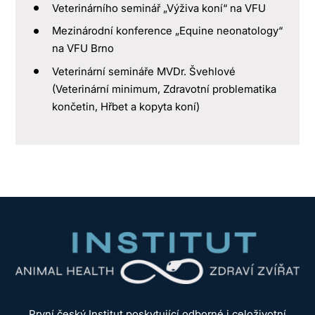
Veterinárního seminář „Výživa koní“ na VFU
Mezinárodní konference „Equine neonatology“
na VFU Brno
Veterinární semináře MVDr. Švehlové
(Veterinární minimum, Zdravotní problematika
končetin, Hřbet a kopyta koní)
První český Institut poskytující odborné i celoživotní